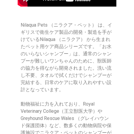
Nilaqua Pets （ニラクア・ペット） は、イ
ギリスで衛生ケア製品の開発・製造を手が
けているNilaqua （ニラクア） から生まれ
たペット用ケア商品シリーズです。「お水
のいらないシャンプー」は、通常のシャン
プーが難しいワンちゃんのために、獣医師
の協力を得ながら開発されました。洗い流
し不要、タオルで拭くだけでシャンプーが
完結する、日常のケアに取り入れやすい設
計となっています。
動物福祉に力を入れており、Royal
Veterinary College（王立獣医大学）や
Greyhound Rescue Wales （グレイハウン
ド保護団体）など、数多くの動物病院や保
護施設でニラクア・ペットのシャンプーが