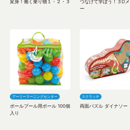
変身！働く乗り物１・２・３
つなげて学ぼう！３Dメ
ー
アーリーラーニングセンター
スクラッチ
ボールプール用ボール 100個
両面パズル ダイナソー
入り