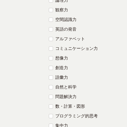
論理力
観察力
空間認識力
英語の発音
アルファベット
コミュニケーション力
想像力
創造力
語彙力
自然と科学
問題解決力
数・計算・図形
プログラミング的思考
集中力