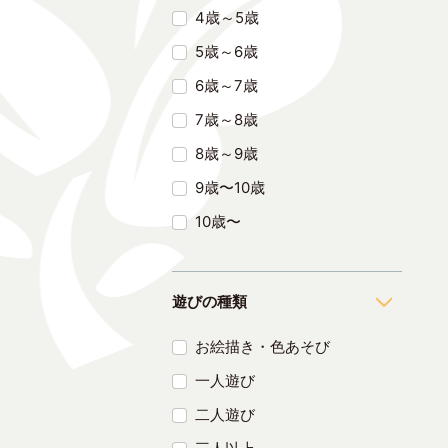
4歳～5歳
5歳～6歳
6歳～7歳
7歳～8歳
8歳～9歳
9歳〜10歳
10歳〜
遊びの種類
お絵描き・色あそび
一人遊び
二人遊び