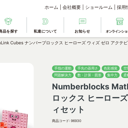
ホーム
|
会社概要
|
ショールーム
|
採用
商品を探す
私達について
お知らせ
オンラインショ
 MathLink Cubes ナンバーブロックス ヒーローズ ウィズ ゼロ アク
手指の運動
手先の器用さ
色彩感覚
空
問題解決力
数・計算・図形
集中力
柔
Numberblocks Ma
ロックス ヒーローズ
ィセット
商品コード:
96930