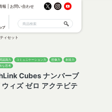
情報
|
お問い合わせ
ップ
テビティセット
間認識力
コミュニケーション力
想像力
創造力
軟な思考
thLink Cubes ナンバーブ
 ウィズ ゼロ アクテビテ