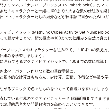
チャンネル「ナンバーブロックス (Numberblocks)」の
きた！キャラクターと一緒に100までの大きな数の仕組みを楽
わいいキャラクターたちの紹介などが日本語で書かれたWeb
ット (MathLink Cubes Activity Set Numberblocks
作って動かすことで、桁の概念や100までの仕組みを自然と身
ンバーブロックスのキャラクターを組み立て、「10ずつの数え方」
仕組みを学習しましょう。
的に理解できるアクティビティセットで、100までの数に挑戦！
さ比べ、パターン作りなど数の基礎学習に。
ど基本的な計算はもちろん、掛け算、面積、体積など年齢や学
ながるブロックで色々なものをつくって創造力を養いましょう
応している付属のアクティビティカード (両面印刷) でさまざ
て論理的思考力や問題解決力を高めることができます。