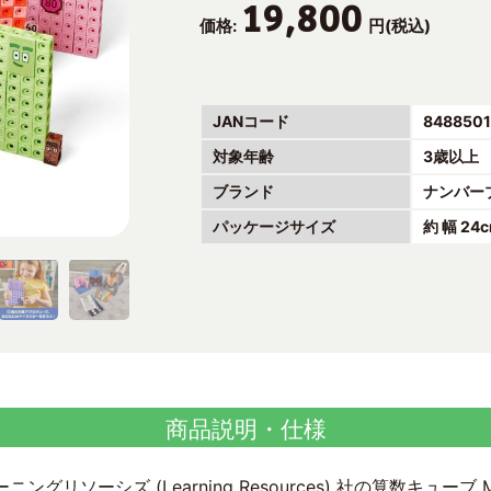
19,800
価格:
円(税込)
JANコード
8488501
対象年齢
3歳以上
ブランド
ナンバー
パッケージサイズ
約 幅 24c
商品説明・仕様
グリソーシズ (Learning Resources) 社の算数キューブ M