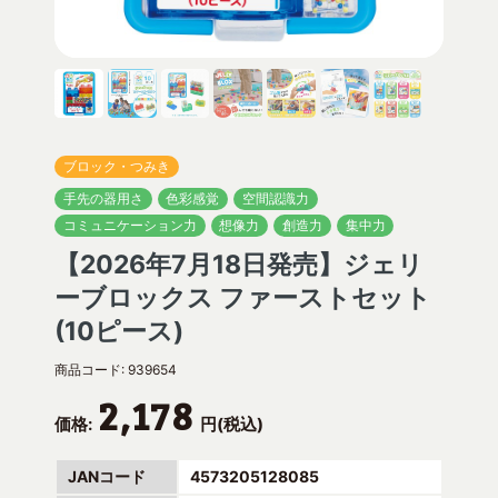
ブロック・つみき
手先の器用さ
色彩感覚
空間認識力
コミュニケーション力
想像力
創造力
集中力
【2026年7月18日発売】ジェリ
ーブロックス ファーストセット
(10ピース)
商品コード:
939654
2,178
価格:
円(税込)
JANコード
4573205128085