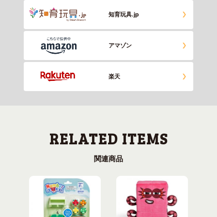
知育玩具.jp
アマゾン
楽天
関連商品