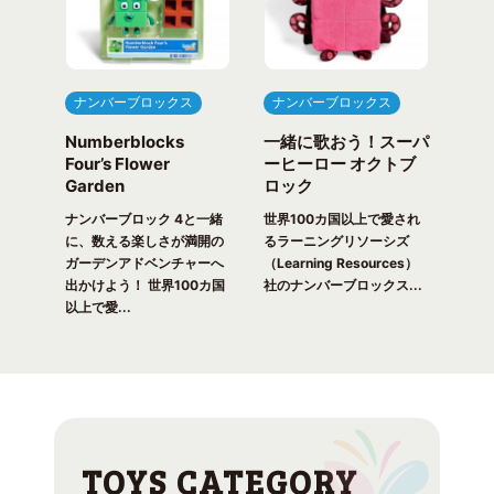
ナンバーブロックス
ナンバーブロックス
ナ
Numberblocks
一緒に歌おう！スーパ
ナ
arty
Four’s Flower
ーヒーロー オクトブ
カウ
Garden
ロック
ガ
一緒
ピク
ナンバーブロック 4と一緒
世界100カ国以上で愛され
世界
！ 世
に、数える楽しさが満開の
るラーニングリソーシズ
るラ
れる
ガーデンアドベンチャーへ
（Learning Resources）
(Lea
出かけよう！ 世界100カ国
社のナンバーブロックス...
のナ
以上で愛...