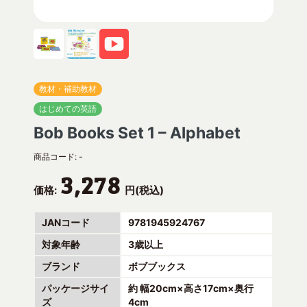
教材・補助教材
はじめての英語
Bob Books Set 1 – Alphabet
商品コード:
-
3,278
価格:
円(税込)
JANコード
9781945924767
対象年齢
3歳以上
ブランド
ボブブックス
パッケージサイ
約 幅20cm×高さ17cm×奥行
ズ
4cm