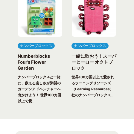
ナンバーブロックス
ナンバーブロックス
ナ
Numberblocks
一緒に歌おう！スーパ
ナ
arty
Four’s Flower
ーヒーロー オクトブ
カウ
Garden
ロック
ガ
一緒
ピク
ナンバーブロック 4と一緒
世界100カ国以上で愛され
世界
！ 世
に、数える楽しさが満開の
るラーニングリソーシズ
るラ
れる
ガーデンアドベンチャーへ
（Learning Resources）
(Lea
出かけよう！ 世界100カ国
社のナンバーブロックス...
のナ
以上で愛...