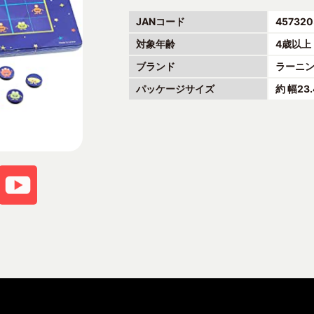
JANコード
457320
対象年齢
4歳以上
ブランド
ラーニ
パッケージサイズ
約 幅23