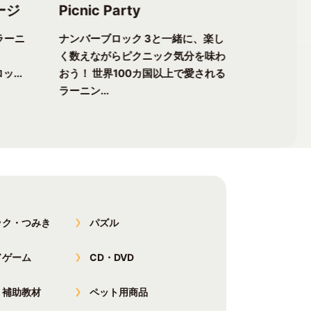
ージ
Picnic Party
Flower 
ラーニ
ナンバーブロック 3と一緒に、楽し
ナンバーブ
く数えながらピクニック気分を味わ
る楽しさが
ッ...
おう！ 世界100カ国以上で愛される
チャーへ出
ラーニン...
以上で愛...
ック・つみき
パズル
ドゲーム
CD・DVD
・補助教材
ペット用商品