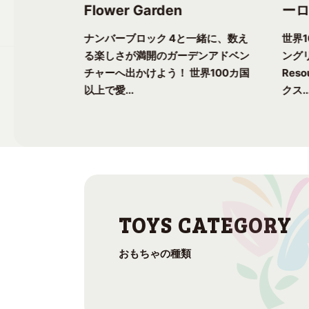
Flower Garden
ーロ
一緒に、楽し
ナンバーブロック 4と一緒に、数え
世界
ク気分を味わ
る楽しさが満開のガーデンアドベン
ングリ
上で愛される
チャーへ出かけよう！ 世界100カ国
Res
以上で愛...
クス..
おもちゃの種類