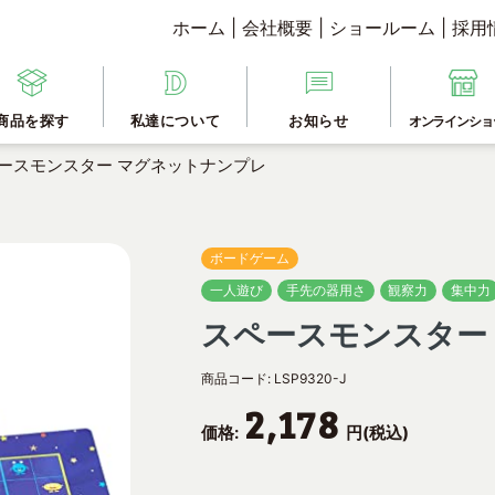
ホーム
|
会社概要
|
ショールーム
|
採用
商品を探す
私達について
お知らせ
オンラインショ
ースモンスター マグネットナンプレ
ボードゲーム
一人遊び
手先の器用さ
観察力
集中力
スペースモンスター
商品コード:
LSP9320-J
2,178
価格:
円(税込)