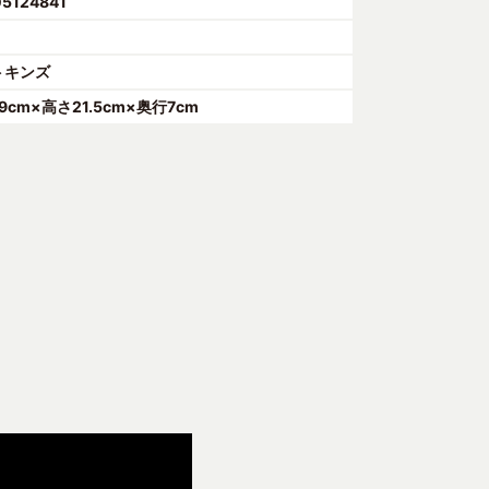
05124841
トキンズ
.9cm×高さ21.5cm×奥行7cm