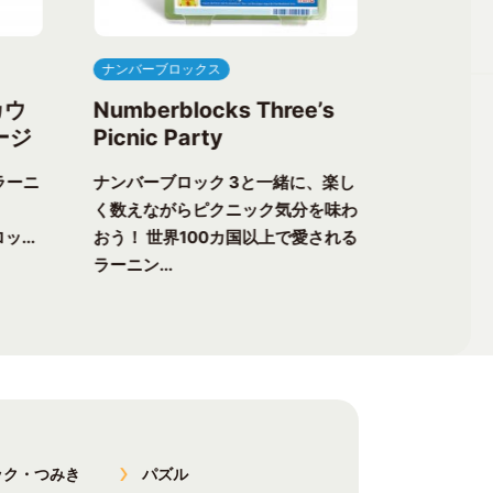
ナンバーブロックス
ナンバーブ
カウ
Numberblocks Three’s
Numberb
ージ
Picnic Party
Flower 
ラーニ
ナンバーブロック 3と一緒に、楽し
ナンバーブ
く数えながらピクニック気分を味わ
る楽しさが
ッ...
おう！ 世界100カ国以上で愛される
チャーへ出
ラーニン...
以上で愛...
ック・つみき
パズル