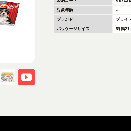
JANコード
45732
対象年齢
-
ブランド
ブライ
パッケージサイズ
約 幅21