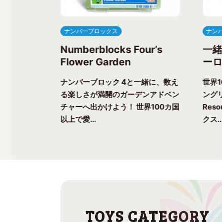
ナンバーブロックス
ナン
ree’s
Numberblocks Four’s
一
Flower Garden
ーロ
一緒に、楽し
ナンバーブロック 4と一緒に、数え
世界
ク気分を味わ
る楽しさが満開のガーデンアドベン
ングリ
上で愛される
チャーへ出かけよう！ 世界100カ国
Res
以上で愛...
クス..