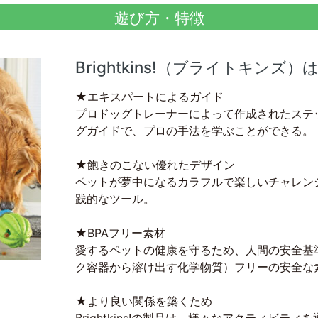
遊び方・特徴
Brightkins!（ブライトキンズ
★エキスパートによるガイド
プロドッグトレーナーによって作成されたステ
グガイドで、プロの手法を学ぶことができる。
★飽きのこない優れたデザイン
ペットが夢中になるカラフルで楽しいチャレン
践的なツール。
★BPAフリー素材
愛するペットの健康を守るため、人間の安全基準
ク容器から溶け出す化学物質）フリーの安全な
★より良い関係を築くため
Brightkins!の製品は、様々なアクティビテ