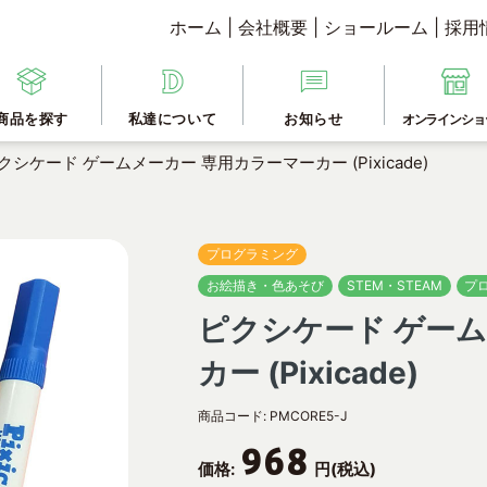
ホーム
|
会社概要
|
ショールーム
|
採用
商品を探す
私達について
お知らせ
オンラインショ
クシケード ゲームメーカー 専用カラーマーカー (Pixicade)
プログラミング
お絵描き・色あそび
STEM・STEAM
プ
ピクシケード ゲー
カー (Pixicade)
商品コード:
PMCORE5-J
968
価格:
円(税込)