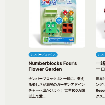
ナンバーブロックス
ナン
ree’s
Numberblocks Four’s
一
Flower Garden
ーロ
一緒に、楽し
ナンバーブロック 4と一緒に、数え
世界
ク気分を味わ
る楽しさが満開のガーデンアドベン
ングリ
上で愛される
チャーへ出かけよう！ 世界100カ国
Res
以上で愛...
クス..