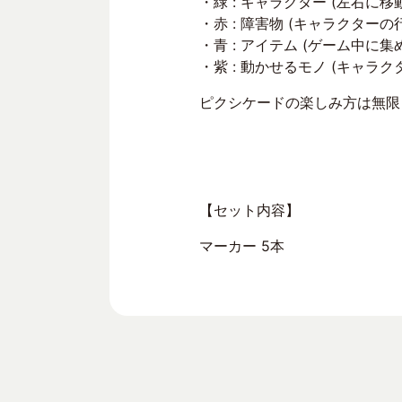
・緑 : キャラクター (左右
・赤 : 障害物 (キャラクタ
・青 : アイテム (ゲーム中
・紫 : 動かせるモノ (キャ
ピクシケードの楽しみ方は無限
【セット内容】
マーカー 5本