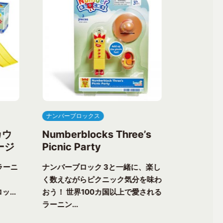
ナンバーブロックス
ナンバーブ
カウ
Numberblocks Three’s
Numberb
ージ
Picnic Party
Flower 
ラーニ
ナンバーブロック 3と一緒に、楽し
ナンバーブ
く数えながらピクニック気分を味わ
る楽しさが
ッ...
おう！ 世界100カ国以上で愛される
チャーへ出
ラーニン...
以上で愛...