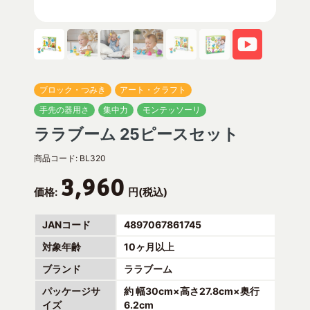
ブロック・つみき
アート・クラフト
手先の器用さ
集中力
モンテッソーリ
ララブーム 25ピースセット
商品コード:
BL320
3,960
価格:
円(税込)
JANコード
4897067861745
対象年齢
10ヶ月以上
ブランド
ララブーム
パッケージサ
約 幅30cm×高さ27.8cm×奥行
イズ
6.2cm