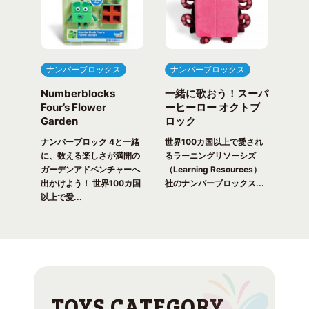
ナンバーブロックス
ナンバーブロックス
ナ
Numberblocks
一緒に歌おう！スーパ
ナ
arty
Four’s Flower
ーヒーロー オクトブ
カウ
Garden
ロック
ガ
一緒
ピク
ナンバーブロック 4と一緒
世界100カ国以上で愛され
世界
！ 世
に、数える楽しさが満開の
るラーニングリソーシズ
るラ
れる
ガーデンアドベンチャーへ
（Learning Resources）
(Lea
出かけよう！ 世界100カ国
社のナンバーブロックス...
のナ
以上で愛...