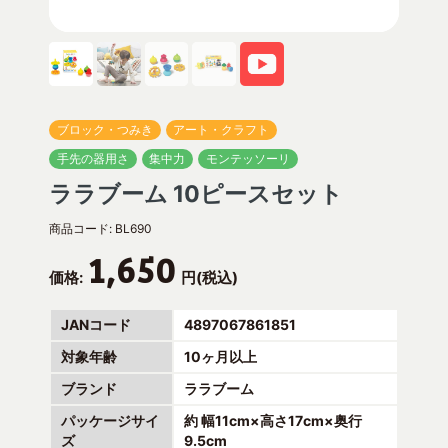
ブロック・つみき
アート・クラフト
手先の器用さ
集中力
モンテッソーリ
ララブーム 10ピースセット
商品コード:
BL690
1,650
価格:
円(税込)
JANコード
4897067861851
対象年齢
10ヶ月以上
ブランド
ララブーム
パッケージサイ
約 幅11cm×高さ17cm×奥行
ズ
9.5cm