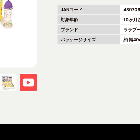
JANコード
489706
対象年齢
10ヶ月
ブランド
ララブ
パッケージサイズ
約 幅40