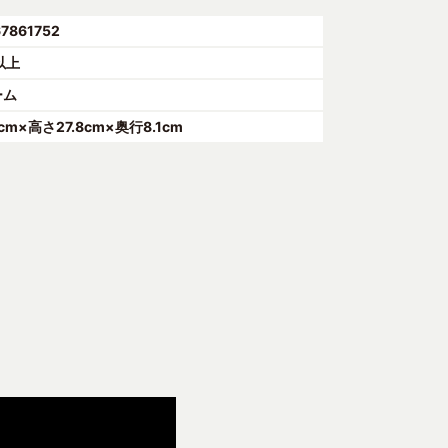
7861752
以上
ーム
cm×高さ27.8cm×奥行8.1cm