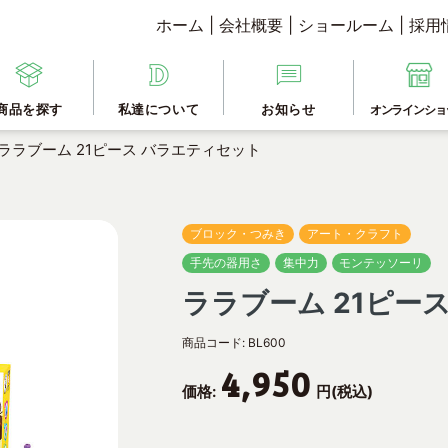
ホーム
|
会社概要
|
ショールーム
|
採用
商品を探す
私達について
お知らせ
オンラインショ
ララブーム 21ピース バラエティセット
ブロック・つみき
アート・クラフト
手先の器用さ
集中力
モンテッソーリ
ララブーム 21ピー
商品コード:
BL600
4,950
価格:
円(税込)