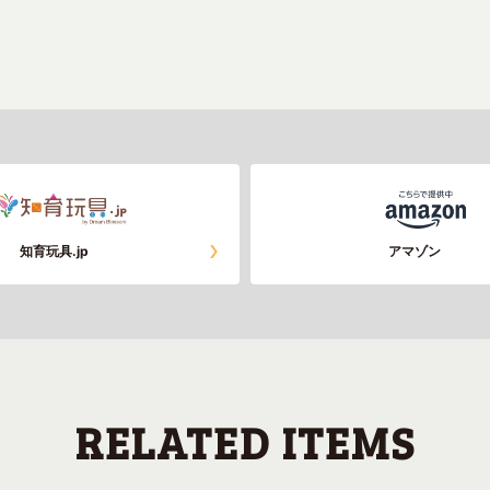
知育玩具.jp
アマゾン