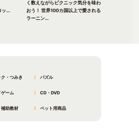
く数えながらピクニック気分を味わ
る楽しさが
ッ...
おう！ 世界100カ国以上で愛される
チャーへ出
ラーニン...
以上で愛...
ック・つみき
パズル
ドゲーム
CD・DVD
・補助教材
ペット用商品