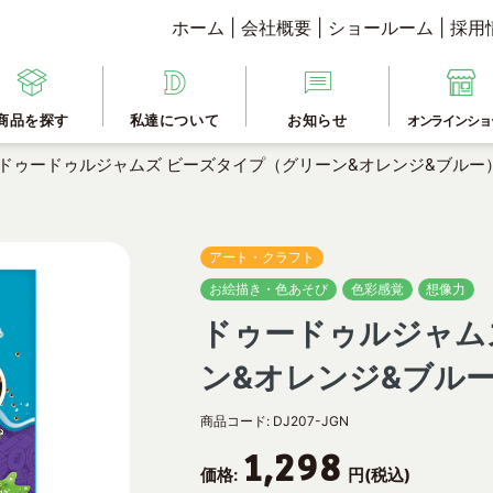
ホーム
|
会社概要
|
ショールーム
|
採用
商品を探す
私達について
お知らせ
オンラインショ
ドゥードゥルジャムズ ビーズタイプ（グリーン&オレンジ&ブルー
アート・クラフト
お絵描き・色あそび
色彩感覚
想像力
ドゥードゥルジャム
ン&オレンジ&ブル
商品コード:
DJ207-JGN
1,298
価格:
円(税込)