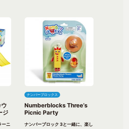
ナンバーブロックス
ナンバーブ
カウ
Numberblocks Three’s
Numberb
ージ
Picnic Party
Flower 
ラーニ
ナンバーブロック 3と一緒に、楽し
ナンバーブ