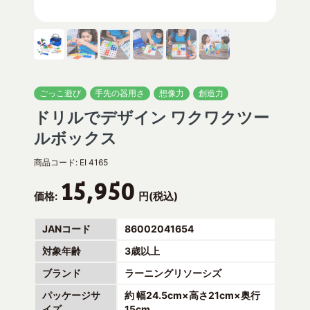
ごっこ遊び
手先の器用さ
想像力
創造力
ドリルでデザイン ワクワクツー
ルボックス
商品コード:
EI 4165
15,950
価格:
円(税込)
JANコード
86002041654
対象年齢
3歳以上
ブランド
ラーニングリソーシズ
パッケージサ
約 幅24.5cm×高さ21cm×奥行
イズ
15cm