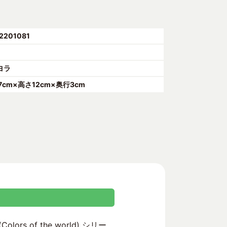
2201081
ヨラ
7cm×高さ12cm×奥行3cm
 of the world) シリー