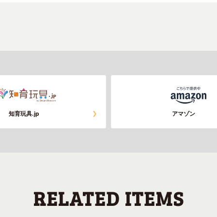
知育玩具.jp
アマゾン