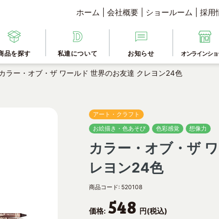
ホーム
|
会社概要
|
ショールーム
|
採用
商品を探す
私達について
お知らせ
オンラインショ
カラー・オブ・ザ ワールド 世界のお友達 クレヨン24色
アート・クラフト
お絵描き・色あそび
色彩感覚
想像力
カラー・オブ・ザ ワ
レヨン24色
商品コード:
520108
548
価格:
円(税込)