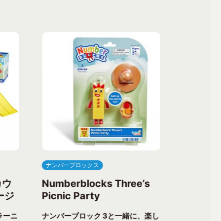
ナンバーブロックス
ナンバーブ
カウ
Numberblocks Three’s
Numberb
ージ
Picnic Party
Flower 
ラーニ
ナンバーブロック 3と一緒に、楽し
ナンバーブ