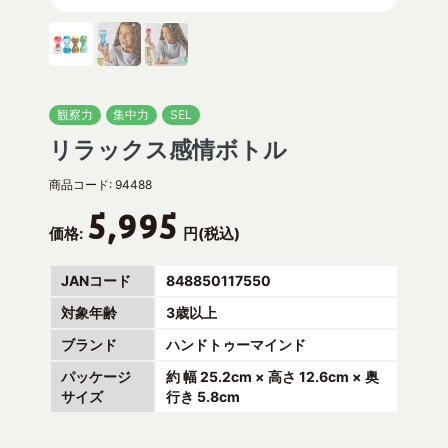
観察力
集中力
SEL
リラックス感情ボトル
商品コード:
94488
5,995
価格:
円(税込)
JANコード
848850117550
対象年齢
3歳以上
ブランド
ハンドトゥーマインド
パッケージ
約 幅 25.2cm × 高さ 12.6cm × 奥
サイズ
行き 5.8cm