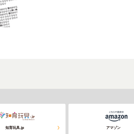
知育玩具.jp
アマゾン