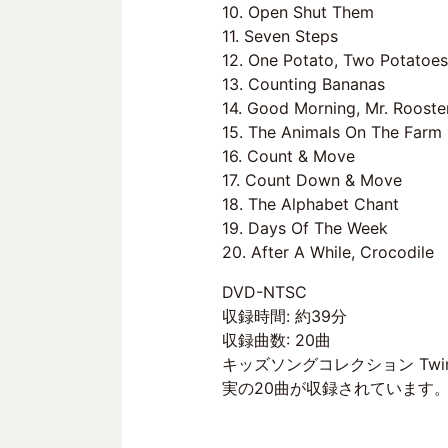
10. Open Shut Them
11. Seven Steps
12. One Potato, Two Potatoes
13. Counting Bananas
14. Good Morning, Mr. Rooste
15. The Animals On The Farm
16. Count & Move
17. Count Down & Move
18. The Alphabet Chant
19. Days Of The Week
20. After A While, Crocodile
DVD-NTSC
収録時間: 約39分
収録曲数: 20曲
キッズソングコレクション Twink
実の20曲が収録されています