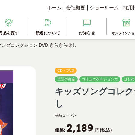
ホーム
|
会社概要
|
ショールーム
|
採用
商品を探す
私達について
お知らせ
オンラインショ
ングコレクション DVD きらきらぼし
CD・DVD
英語の発音
コミュニケーション力
はじめ
キッズソングコレクシ
し
商品コード:
-
2,189
価格:
円(税込)