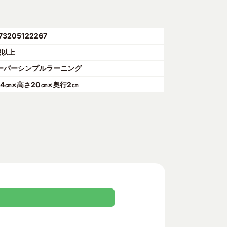
73205122267
歳以上
ーパーシンプルラーニング
14㎝×高さ20㎝×奥行2㎝