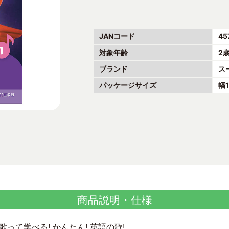
JANコード
45
対象年齢
2
ブランド
ス
パッケージサイズ
幅
商品説明・仕様
って学べる! かんたん! 英語の歌!