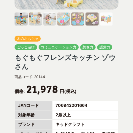
木のおもちゃ
ごっこ遊び
コミュニケーション力
想像力
語彙力
もぐもぐフレンズキッチン ゾウ
さん
商品コード:
20144
21,978
価格:
円(税込)
JANコード
706943201664
対象年齢
2歳以上
ブランド
キッドクラフト