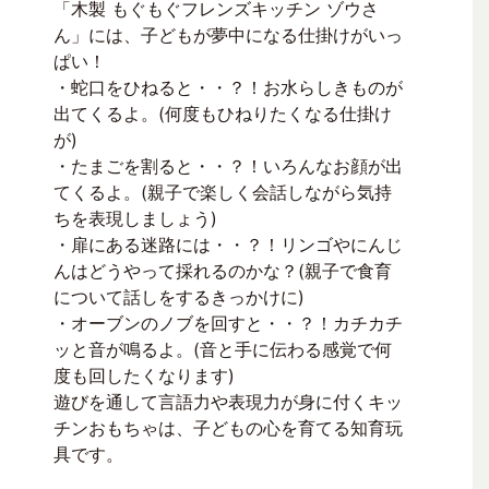
「木製 もぐもぐフレンズキッチン ゾウさ
ん」には、子どもが夢中になる仕掛けがいっ
ぱい！
・蛇口をひねると・・？！お水らしきものが
出てくるよ。(何度もひねりたくなる仕掛け
が)
・たまごを割ると・・？！いろんなお顔が出
てくるよ。(親子で楽しく会話しながら気持
ちを表現しましょう)
・扉にある迷路には・・？！リンゴやにんじ
んはどうやって採れるのかな？(親子で食育
について話しをするきっかけに)
・オーブンのノブを回すと・・？！カチカチ
ッと音が鳴るよ。(音と手に伝わる感覚で何
度も回したくなります)
遊びを通して言語力や表現力が身に付くキッ
チンおもちゃは、子どもの心を育てる知育玩
具です。