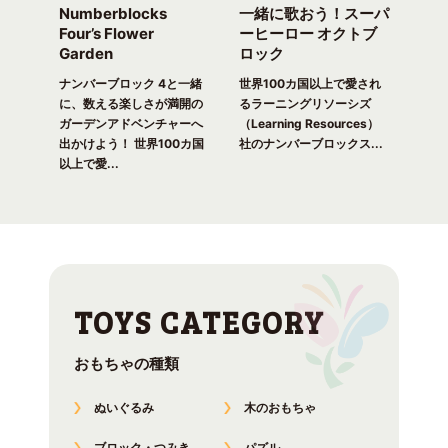
Numberblocks
一緒に歌おう！スーパ
ナ
arty
Four’s Flower
ーヒーロー オクトブ
カウ
Garden
ロック
ガ
一緒
ピク
ナンバーブロック 4と一緒
世界100カ国以上で愛され
世界
！ 世
に、数える楽しさが満開の
るラーニングリソーシズ
るラ
れる
ガーデンアドベンチャーへ
（Learning Resources）
(Lea
出かけよう！ 世界100カ国
社のナンバーブロックス...
のナ
以上で愛...
おもちゃの種類
ぬいぐるみ
木のおもちゃ
ブロック・つみき
パズル