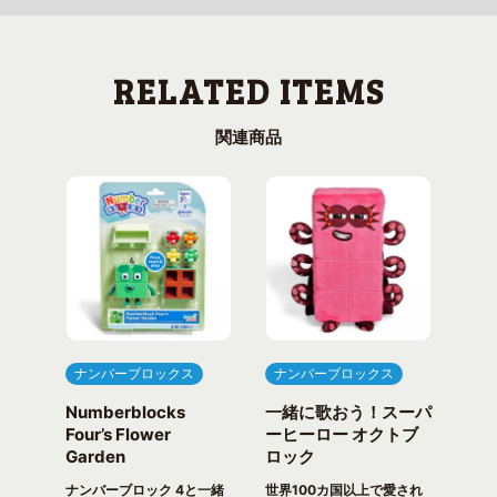
関連商品
ナンバーブロックス
ナンバーブロックス
ナ
Numberblocks
一緒に歌おう！スーパ
ナ
arty
Four’s Flower
ーヒーロー オクトブ
カウ
Garden
ロック
ガ
一緒
ピク
ナンバーブロック 4と一緒
世界100カ国以上で愛され
世界