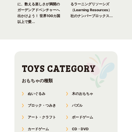
！ 世
に、数える楽しさが満開の
るラーニングリソーシズ
るラ
れる
ガーデンアドベンチャーへ
（Learning Resources）
(Lea
出かけよう！ 世界100カ国
社のナンバーブロックス...
のナ
以上で愛...
おもちゃの種類
ぬいぐるみ
木のおもちゃ
ブロック・つみき
パズル
アート・クラフト
ボードゲーム
カードゲーム
CD・DVD