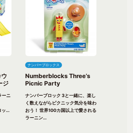
ナンバーブロックス
ナンバーブ
カウ
Numberblocks Three’s
Numberb
ージ
Picnic Party
Flower 
ラーニ
ナンバーブロック 3と一緒に、楽し
ナンバーブ
く数えながらピクニック気分を味わ
る楽しさが
ッ...
おう！ 世界100カ国以上で愛される
チャーへ出
ラーニン...
以上で愛...