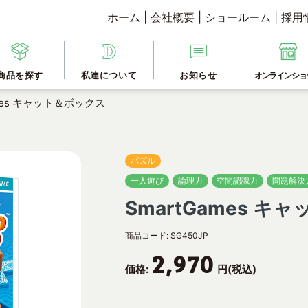
ホーム
|
会社概要
|
ショールーム
|
採用
商品を探す
私達について
お知らせ
オンラインショ
ames キャット＆ボックス
パズル
一人遊び
論理力
空間認識力
問題解決
SmartGames 
商品コード:
SG450JP
2,970
価格:
円(税込)