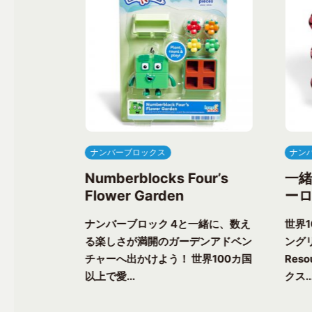
ナンバーブロックス
ナン
ree’s
Numberblocks Four’s
一
Flower Garden
ーロ
一緒に、楽し
ナンバーブロック 4と一緒に、数え
世界
ク気分を味わ
る楽しさが満開のガーデンアドベン
ングリ
上で愛される
チャーへ出かけよう！ 世界100カ国
Res
以上で愛...
クス..