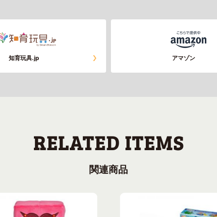
知育玩具.jp
アマゾン
関連商品