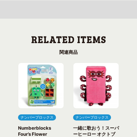
関連商品
ナンバーブロックス
ナンバーブロックス
ナ
Numberblocks
一緒に歌おう！スーパ
ナ
arty
Four’s Flower
ーヒーロー オクトブ
カウ