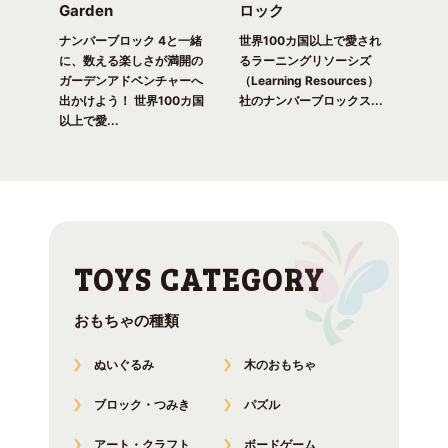
Garden
ロック
ガ
一緒
ピク
ナンバーブロック 4と一緒
世界100カ国以上で愛され
世界
！ 世
に、数える楽しさが満開の
るラーニングリソーシズ
るラ
れる
ガーデンアドベンチャーへ
（Learning Resources）
(Lea
出かけよう！ 世界100カ国
社のナンバーブロックス...
のナ
以上で愛...
おもちゃの種類
ぬいぐるみ
木のおもちゃ
ブロック・つみき
パズル
アート・クラフト
ボードゲーム