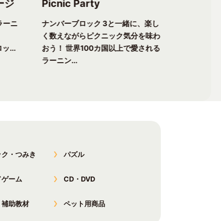
ージ
Picnic Party
Flower 
ラーニ
ナンバーブロック 3と一緒に、楽し
ナンバーブ
く数えながらピクニック気分を味わ
る楽しさが
ッ...
おう！ 世界100カ国以上で愛される
チャーへ出
ラーニン...
以上で愛...
ック・つみき
パズル
ドゲーム
CD・DVD
・補助教材
ペット用商品