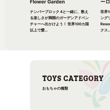
Flower Garden
ーロ
一緒に、楽し
ナンバーブロック 4と一緒に、数え
世界
ク気分を味わ
る楽しさが満開のガーデンアドベン
ングリ
上で愛される
チャーへ出かけよう！ 世界100カ国
Res
以上で愛...
クス..
おもちゃの種類