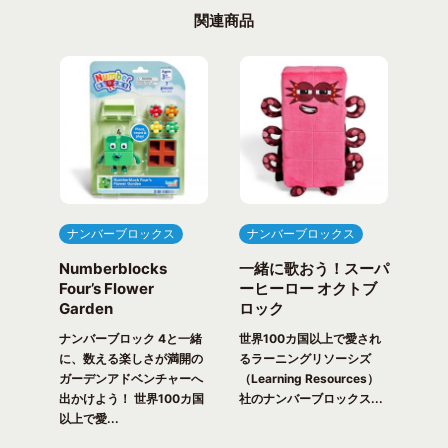
関連商品
ナンバーブロックス
ナンバーブロックス
ナ
Numberblocks
一緒に歌おう！スーパ
ナ
arty
Four’s Flower
ーヒーロー オクトブ
カウ
Garden
ロック
ガ
一緒
ピク
ナンバーブロック 4と一緒
世界100カ国以上で愛され
世界
！ 世
に、数える楽しさが満開の
るラーニングリソーシズ
るラ
れる
ガーデンアドベンチャーへ
（Learning Resources）
(Lea
出かけよう！ 世界100カ国
社のナンバーブロックス...
のナ
以上で愛...