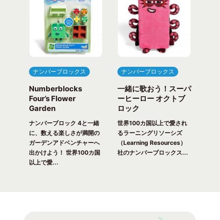
ナンバーブロックス
ナンバーブロックス
ナ
Numberblocks
一緒に歌おう！スーパ
ナ
arty
Four’s Flower
ーヒーロー オクトブ
カウ
Garden
ロック
ガ
一緒
ピク
ナンバーブロック 4と一緒
世界100カ国以上で愛され
世界
！ 世
に、数える楽しさが満開の
るラーニングリソーシズ
るラ
れる
ガーデンアドベンチャーへ
（Learning Resources）
(Lea
出かけよう！ 世界100カ国
社のナンバーブロックス...
のナ
以上で愛...