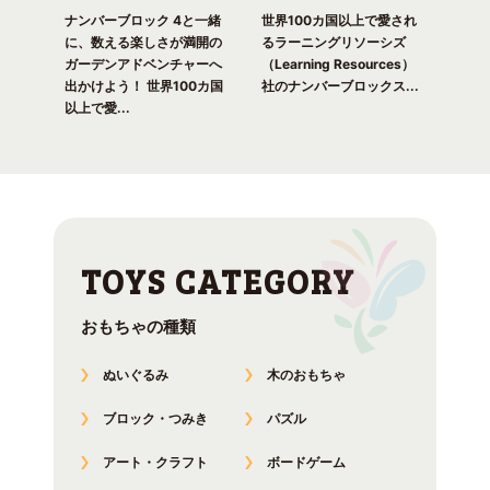
ピク
ナンバーブロック 4と一緒
世界100カ国以上で愛され
世界
！ 世
に、数える楽しさが満開の
るラーニングリソーシズ
るラ
れる
ガーデンアドベンチャーへ
（Learning Resources）
(Lea
出かけよう！ 世界100カ国
社のナンバーブロックス...
のナ
以上で愛...
おもちゃの種類
ぬいぐるみ
木のおもちゃ
ブロック・つみき
パズル
アート・クラフト
ボードゲーム