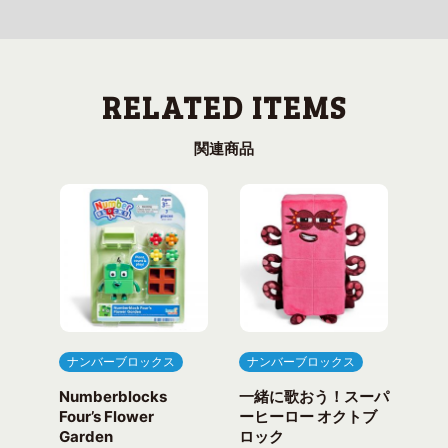
関連商品
ナンバーブロックス
ナンバーブロックス
ナ
Numberblocks
一緒に歌おう！スーパ
ナ
arty
Four’s Flower
ーヒーロー オクトブ
カウ
Garden
ロック
ガ
一緒