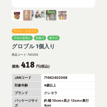
アート・クラフト
手先の器用さ
想像力
集中力
グロブル 1個入り
商品コード:
740206
418
価格:
円(税込)
JANコード
71662402068
対象年齢
4歳以上
ブランド
クレヨラ
パッケージサイ
約 幅 10cm×高さ 12cm×奥行
ズ
4cm