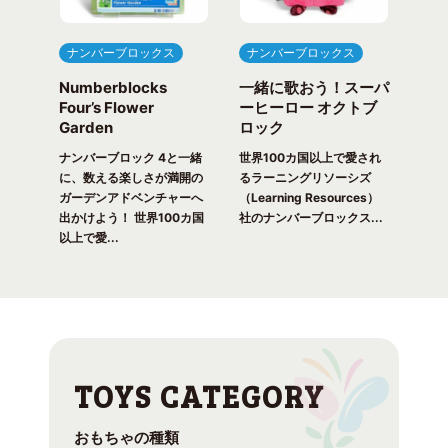
ナンバーブロックス
ナンバーブロックス
ナ
Numberblocks
一緒に歌おう！スーパ
ナ
arty
Four’s Flower
ーヒーロー オクトブ
カウ
Garden
ロック
ガ
一緒
ピク
ナンバーブロック 4と一緒
世界100カ国以上で愛され
世界
！ 世
に、数える楽しさが満開の
るラーニングリソーシズ
るラ
れる
ガーデンアドベンチャーへ
（Learning Resources）
(Lea
出かけよう！ 世界100カ国
社のナンバーブロックス...
のナ
以上で愛...
おもちゃの種類