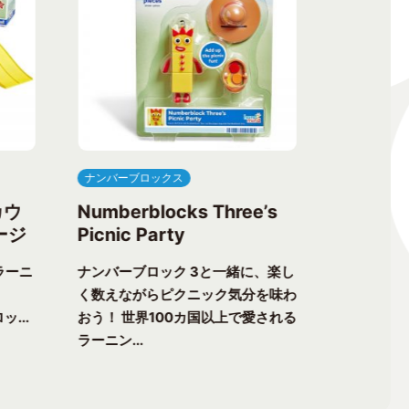
ナンバーブロックス
ナンバーブ
カウ
Numberblocks Three’s
Numberb
ージ
Picnic Party
Flower 
ラーニ
ナンバーブロック 3と一緒に、楽し
ナンバーブ
く数えながらピクニック気分を味わ
る楽しさが
ッ...
おう！ 世界100カ国以上で愛される
チャーへ出
ラーニン...
以上で愛...