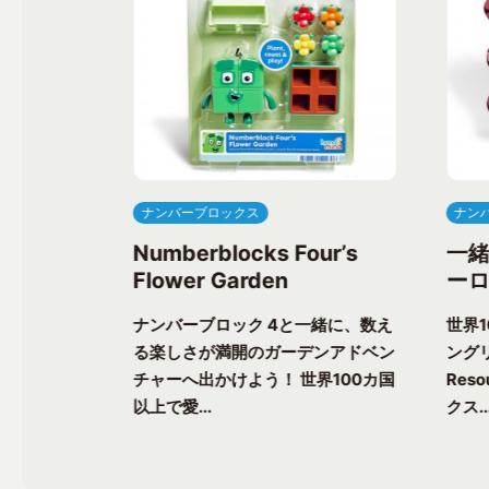
ナンバーブロックス
ナン
ree’s
Numberblocks Four’s
一
Flower Garden
ーロ
一緒に、楽し
ナンバーブロック 4と一緒に、数え
世界
ク気分を味わ
る楽しさが満開のガーデンアドベン
ングリ
上で愛される
チャーへ出かけよう！ 世界100カ国
Res
以上で愛...
クス..