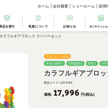
ホーム
|
会社概要
|
ショールーム
|
採用
商品を探す
私達について
お知らせ
オンラインショ
カラフルギアブロック スーパーセット
ブロック・つみき
手先の器用さ
空間認識力
創造力
STE
カラフルギアブロッ
商品コード:
LER 9164
17,996
価格:
円(税込)