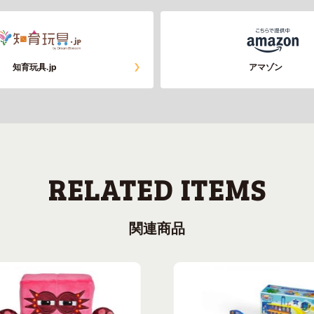
知育玩具.jp
アマゾン
関連商品