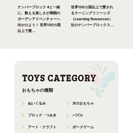
一緒
ピク
ナンバーブロック 4と一緒
世界100カ国以上で愛され
世界
！ 世
に、数える楽しさが満開の
るラーニングリソーシズ
るラ
れる
ガーデンアドベンチャーへ
（Learning Resources）
(Lea
出かけよう！ 世界100カ国
社のナンバーブロックス...
のナ
以上で愛...
おもちゃの種類
ぬいぐるみ
木のおもちゃ
ブロック・つみき
パズル
アート・クラフト
ボードゲーム