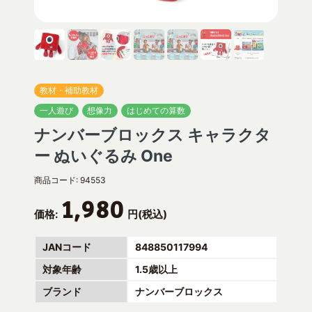
教材・補助教材
一人遊び
想像力
はじめての算数
ナンバーブロックス キャラクタ
ー ぬいぐるみ One
商品コード:
94553
1,980
価格:
円(税込)
JANコード
848850117994
対象年齢
1.5歳以上
ブランド
ナンバーブロックス