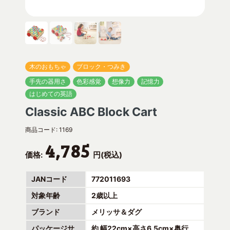
木のおもちゃ
ブロック・つみき
手先の器用さ
色彩感覚
想像力
記憶力
はじめての英語
Classic ABC Block Cart
商品コード:
1169
4,785
価格:
円(税込)
JANコード
772011693
対象年齢
2歳以上
ブランド
メリッサ＆ダグ
パッケージサ
約 幅22cm×高さ6.5cm×奥行