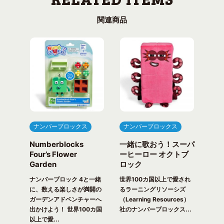
関連商品
ナンバーブロックス
ナンバーブロックス
ナ
Numberblocks
一緒に歌おう！スーパ
ナ
arty
Four’s Flower
ーヒーロー オクトブ
カウ
Garden
ロック
ガ
一緒
ピク
ナンバーブロック 4と一緒
世界100カ国以上で愛され
世界
！ 世
に、数える楽しさが満開の
るラーニングリソーシズ
るラ
れる
ガーデンアドベンチャーへ
（Learning Resources）
(Lea
出かけよう！ 世界100カ国
社のナンバーブロックス...
のナ
以上で愛...