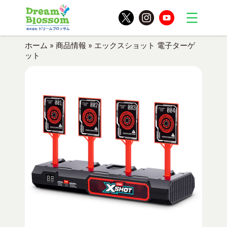
ホーム
»
商品情報
»
エックスショット 電子ターゲ
ット