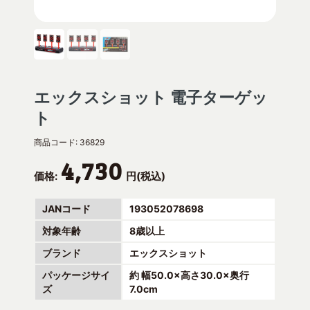
エックスショット 電子ターゲッ
ト
商品コード:
36829
4,730
価格:
円(税込)
JANコード
193052078698
対象年齢
8歳以上
ブランド
エックスショット
パッケージサイ
約 幅50.0×高さ30.0×奥行
ズ
7.0cm