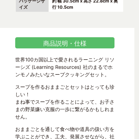
パッケージサ
約 幅 30.5cm x 高さ 22.8cm x 奥
イズ
行 10.5cm
商品説明・仕様
世界100カ国以上で愛されるラーニング リソ
ーシズ (Learning Resources) 社のまるでホ
ンモノみたいなスープクッキングセット。
スープを作るおままごとセットはとっても珍
しい！
まね事でスープを作ることによって、お子さ
まの野菜嫌い克服の一歩に繋がるかもしれま
せん。
おままごとを通して食べ物や道具の扱い方を
学ぶことができ、工夫、発展させながら、社