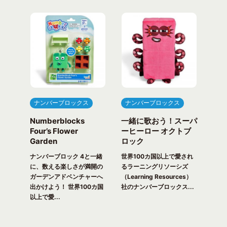
ナンバーブロックス
ナンバーブロックス
ナ
Numberblocks
一緒に歌おう！スーパ
ナ
arty
Four’s Flower
ーヒーロー オクトブ
カウ
Garden
ロック
ガ
一緒
ピク
ナンバーブロック 4と一緒
世界100カ国以上で愛され
世界
！ 世
に、数える楽しさが満開の
るラーニングリソーシズ
るラ
れる
ガーデンアドベンチャーへ
（Learning Resources）
(Lea
出かけよう！ 世界100カ国
社のナンバーブロックス...
のナ
以上で愛...