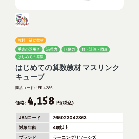
教材・補助教材
手先の器用さ
論理力
想像力
数・計算・図形
はじめての算数
はじめての算数教材 マスリンク
キューブ
商品コード:
LER 4286
4,158
価格:
円(税込)
JANコード
765023042863
対象年齢
4歳以上
ブランド
ラーニングリソーシズ