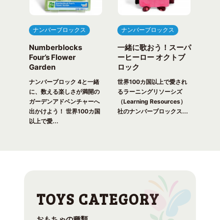
ナンバーブロックス
ナンバーブロックス
ナ
Numberblocks
一緒に歌おう！スーパ
ナ
arty
Four’s Flower
ーヒーロー オクトブ
カウ
Garden
ロック
ガ
一緒
ピク
ナンバーブロック 4と一緒
世界100カ国以上で愛され
世界
！ 世
に、数える楽しさが満開の
るラーニングリソーシズ
るラ
れる
ガーデンアドベンチャーへ
（Learning Resources）
(Lea
出かけよう！ 世界100カ国
社のナンバーブロックス...
のナ
以上で愛...
おもちゃの種類