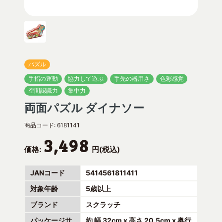
パズル
手指の運動
協力して遊ぶ
手先の器用さ
色彩感覚
空間認識力
集中力
両面パズル ダイナソー
商品コード:
6181141
3,498
価格:
円(税込)
JANコード
5414561811411
対象年齢
5歳以上
ブランド
スクラッチ
パッケージサ
約 幅 32cm x 高さ 20.5cm x 奥行