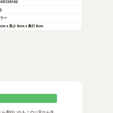
205126142
上
グラー
6cm x 高さ 8cm x 奥行 6cm
けたら面白いかも！の一言から生