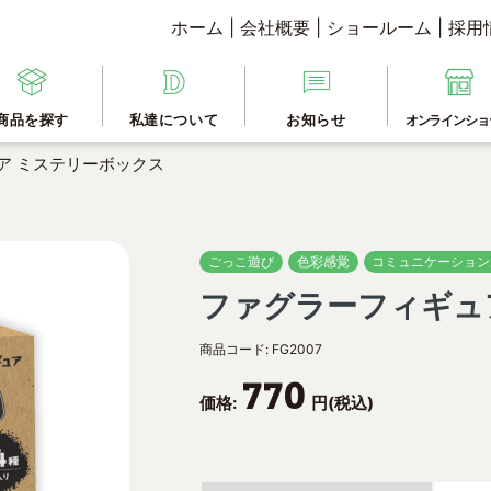
ホーム
|
会社概要
|
ショールーム
|
採用
商品を探す
私達について
お知らせ
オンラインショ
ア ミステリーボックス
ごっこ遊び
色彩感覚
コミュニケーション
ファグラーフィギュ
商品コード:
FG2007
770
価格:
円(税込)