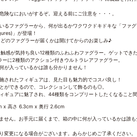
危険なにおいがするぞ。迎える前にご注意を・・・。
いるファグラーから、何が出るかワクワクドキドキな「ファグラ
 Figures)」が登場！
！どのファグラーが届くかは開けてからのお楽しみ♪
に触感が気持ち良い12種類のふわふわファグラー。ゲットでき
ラーに2種類のアクション付きウルトラレアファグラー。
何が入っているかは誰も分かりません！
施されたフィギュアは、見た目も魅力的でコスパ良し！
とができるので、コレクションして飾るのも◎。
ィギュアに魅了され、44種類をコンプリートしたくなること
 x 高さ 6.3cm x 奥行 2.6cm
きません。お手元に届くまで、箱の中に何が入っているかは誰も
より変更になる場合がございます。あらかじめご了承ください。