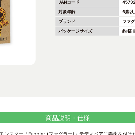
JANコード
4573
対象年齢
6歳以
ブランド
ファ
パッケージサイズ
約 幅 
商品説明・仕様
ンスター「Fuggler (ファグラー)」テディベアに義歯を付