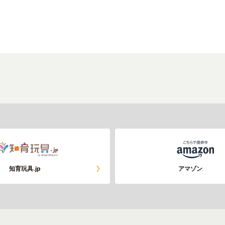
知育玩具.jp
アマゾン