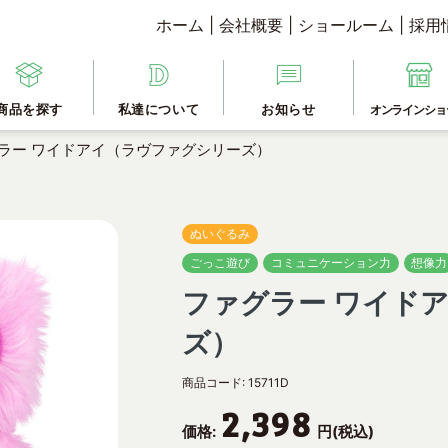
ホーム
|
会社概要
|
ショールーム
|
採用
商品を探す
私達について
お知らせ
オンラインショ
ラー ワイドアイ（ラヴファグシリーズ）
ぬいぐるみ
ごっこ遊び
コミュニケーション力
想像力
ファグラー ワイド
ズ）
商品コード:
15711D
2,398
価格:
円(税込)