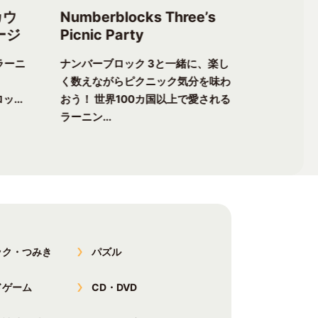
カウ
Numberblocks Three’s
Numberb
ージ
Picnic Party
Flower 
ラーニ
ナンバーブロック 3と一緒に、楽し
ナンバーブ
く数えながらピクニック気分を味わ
る楽しさが
ッ...
おう！ 世界100カ国以上で愛される
チャーへ出
ラーニン...
以上で愛...
ック・つみき
パズル
ドゲーム
CD・DVD