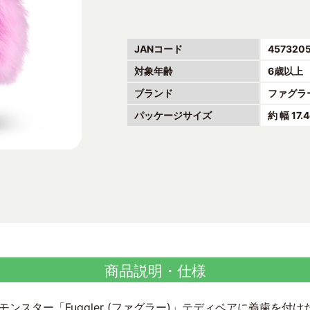
JANコード
457320
対象年齢
6歳以上
ブランド
ファグラ
パッケージサイズ
約 幅 17.
商品説明・仕様
ンスター「Fuggler (ファグラー)」テディベアに義歯を付