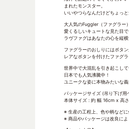
まれたモンスター。
いいやつらなんだけどちょっと
大人気のFuggler（ファグラ
愛くるしいキュートな見た目で
ラヴファグはあなたの心を縦横
ファグラーのおしりにはボタン
レアなボタンを付けたファグラ
世界中で大混乱を引き起こして
日本でも人気沸騰中！
ユニークな姿に本物みたいな義
パッケージサイズ (吊り下げ用ヘッダー
本体サイズ : 約 幅 16cm x 高さ 
※ 生産の工程上、色や柄など
※ 商品やパッケージは改良に