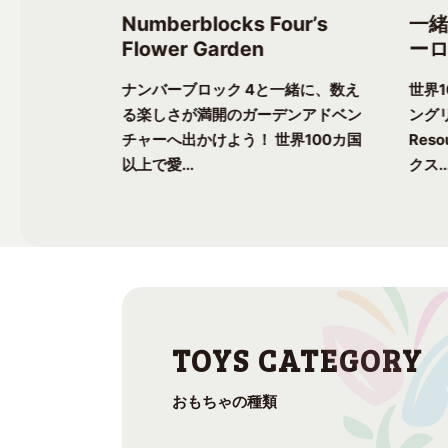
ree’s
Numberblocks Four’s
一
Flower Garden
ーロ
一緒に、楽し
ナンバーブロック 4と一緒に、数え
世界
ク気分を味わ
る楽しさが満開のガーデンアドベン
ングリ
上で愛される
チャーへ出かけよう！ 世界100カ国
Res
以上で愛...
クス..
おもちゃの種類