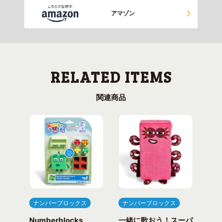
アマゾン
関連商品
ナンバーブロックス
ナンバーブロックス
ナ
Numberblocks
一緒に歌おう！スーパ
ナ