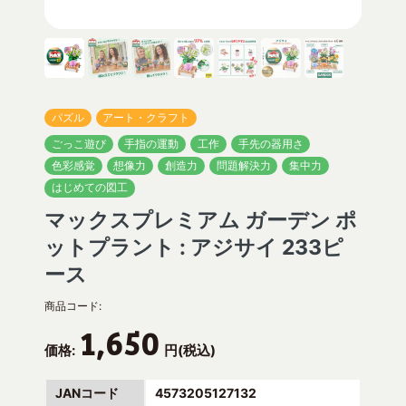
パズル
アート・クラフト
ごっこ遊び
手指の運動
工作
手先の器用さ
色彩感覚
想像力
創造力
問題解決力
集中力
はじめての図工
マックスプレミアム ガーデン ポ
ットプラント : アジサイ 233ピ
ース
商品コード:
1,650
価格:
円(税込)
JANコード
4573205127132