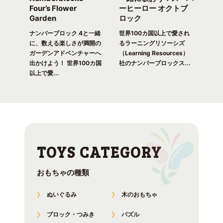
arty
Four’s Flower
ーヒーロー オクトブ
カウ
Garden
ロック
ガ
一緒
ピク
ナンバーブロック 4と一緒
世界100カ国以上で愛され
世界
！ 世
に、数える楽しさが満開の
るラーニングリソーシズ
るラ
れる
ガーデンアドベンチャーへ
（Learning Resources）
(Lea
出かけよう！ 世界100カ国
社のナンバーブロックス...
のナ
以上で愛...
おもちゃの種類
ぬいぐるみ
木のおもちゃ
ブロック・つみき
パズル