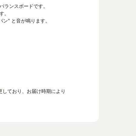
バランスボードです。
す。
パン" と音が鳴ります。
更しており、お届け時期により