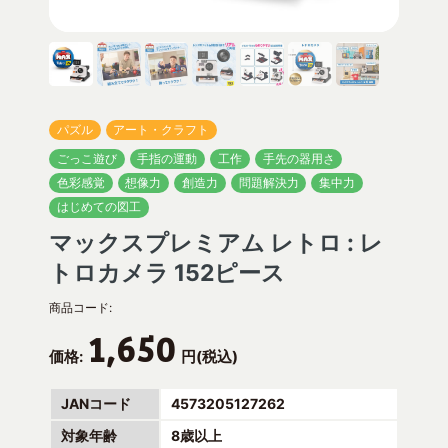
パズル
アート・クラフト
ごっこ遊び
手指の運動
工作
手先の器用さ
色彩感覚
想像力
創造力
問題解決力
集中力
はじめての図工
マックスプレミアム レトロ : レ
トロカメラ 152ピース
商品コード:
1,650
価格:
円(税込)
JANコード
4573205127262
対象年齢
8歳以上