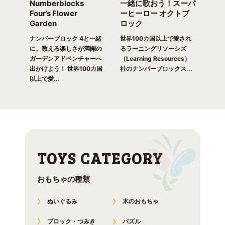
Numberblocks
一緒に歌おう！スーパ
ナ
arty
Four’s Flower
ーヒーロー オクトブ
カウ
Garden
ロック
ガ
一緒
ピク
ナンバーブロック 4と一緒
世界100カ国以上で愛され
世界
！ 世
に、数える楽しさが満開の
るラーニングリソーシズ
るラ
れる
ガーデンアドベンチャーへ
（Learning Resources）
(Lea
出かけよう！ 世界100カ国
社のナンバーブロックス...
のナ
以上で愛...
おもちゃの種類
ぬいぐるみ
木のおもちゃ
ブロック・つみき
パズル