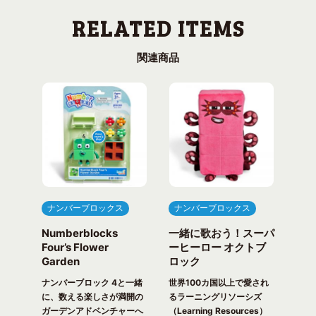
関連商品
ナンバーブロックス
ナンバーブロックス
ナ
Numberblocks
一緒に歌おう！スーパ
ナ
arty
Four’s Flower
ーヒーロー オクトブ
カウ
Garden
ロック
ガ
一緒
ピク
ナンバーブロック 4と一緒
世界100カ国以上で愛され
世界
！ 世
に、数える楽しさが満開の
るラーニングリソーシズ
るラ
れる
ガーデンアドベンチャーへ
（Learning Resources）
(Lea