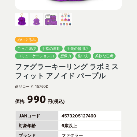
ぬいぐるみ
ごっこ遊び
手指の運動
手先の器用さ
コミュニケーション力
想像力
集中力
柔軟な思考
ファグラーキーリング ラボミス
フィット アノイド パープル
商品コード:
15760D
990
価格:
円(税込)
JANコード
4573205127460
対象年齢
6歳以上
ブランド
ファグラー