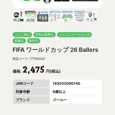
ごっこ遊び
手先の器用さ
コミュニケーション力
想像力
集中力
FIFA ワールドカップ 26 Ballers
商品コード:
77792GQ2
2,475
価格:
円(税込)
JANコード
193052090140
対象年齢
6歳以上
ブランド
ズールー