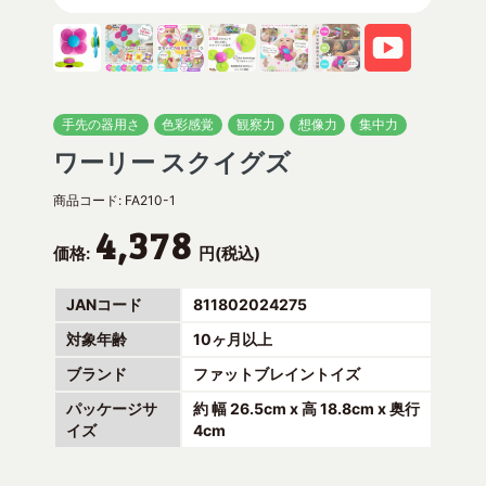
手先の器用さ
色彩感覚
観察力
想像力
集中力
ワーリー スクイグズ
商品コード:
FA210-1
4,378
価格:
円(税込)
JANコード
811802024275
対象年齢
10ヶ月以上
ブランド
ファットブレイントイズ
パッケージサ
約 幅 26.5cm x 高 18.8cm x 奥行
イズ
4cm