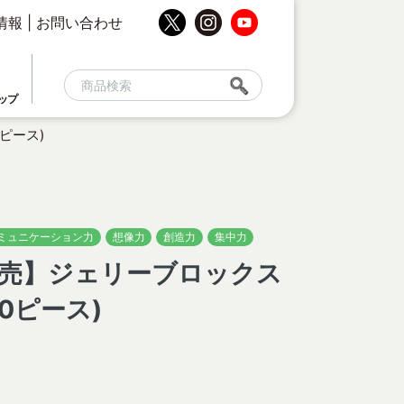
情報
|
お問い合わせ
ップ
ピース)
ミュニケーション力
想像力
創造力
集中力
日発売】ジェリーブロックス
0ピース)