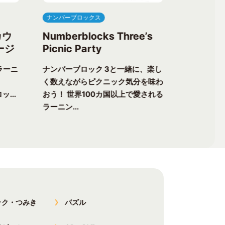
ナンバーブロックス
ナンバーブ
カウ
Numberblocks Three’s
Numberb
ージ
Picnic Party
Flower 
ラーニ
ナンバーブロック 3と一緒に、楽し
ナンバーブ
く数えながらピクニック気分を味わ
る楽しさが
ッ...
おう！ 世界100カ国以上で愛される
チャーへ出
ラーニン...
以上で愛...
ック・つみき
パズル