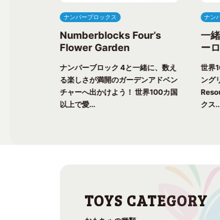
ナンバーブロックス
ナン
ree’s
Numberblocks Four’s
一
Flower Garden
ーロ
一緒に、楽し
ナンバーブロック 4と一緒に、数え
世界
ク気分を味わ
る楽しさが満開のガーデンアドベン
ングリ
上で愛される
チャーへ出かけよう！ 世界100カ国
Res
以上で愛...
クス..