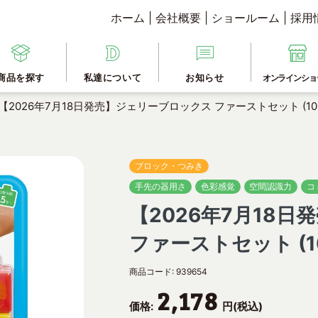
ホーム
|
会社概要
|
ショールーム
|
採用
商品を探す
私達について
お知らせ
オンラインショ
【2026年7月18日発売】ジェリーブロックス ファーストセット (10
ブロック・つみき
手先の器用さ
色彩感覚
空間認識力
コ
【2026年7月18
ファーストセット (1
商品コード:
939654
2,178
価格:
円(税込)