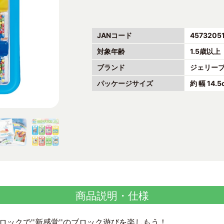
JANコード
4573205
対象年齢
1.5歳以上
ブランド
ジェリー
パッケージサイズ
約 幅 14.5
商品説明・仕様
ックで''新感覚''のブロック遊びを楽しもう！