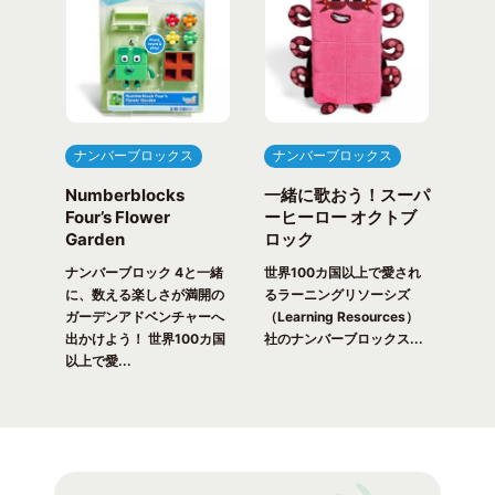
ナンバーブロックス
ナンバーブロックス
ナ
Numberblocks
一緒に歌おう！スーパ
ナ
arty
Four’s Flower
ーヒーロー オクトブ
カウ
Garden
ロック
ガ
一緒
ピク
ナンバーブロック 4と一緒
世界100カ国以上で愛され
世界
！ 世
に、数える楽しさが満開の
るラーニングリソーシズ
るラ
れる
ガーデンアドベンチャーへ
（Learning Resources）
(Lea
出かけよう！ 世界100カ国
社のナンバーブロックス...
のナ
以上で愛...