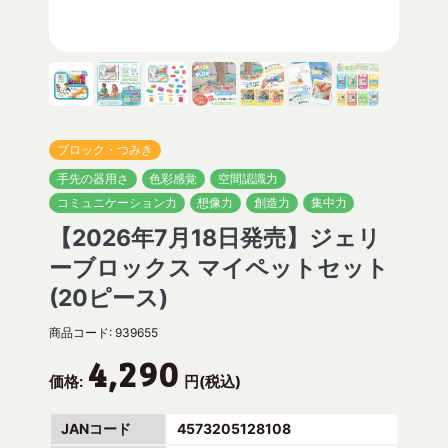
ブロック・つみき
手先の器用さ
色彩感覚
空間認識力
コミュニケーション力
想像力
創造力
集中力
【2026年7月18日発売】ジェリ
ーブロックス マイペットセット
(20ピース)
商品コード:
939655
4,290
価格:
円(税込)
JANコード
4573205128108