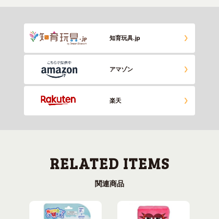
知育玩具.jp
アマゾン
楽天
関連商品