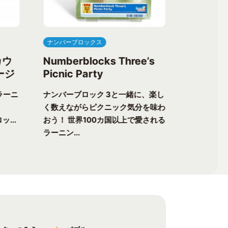
ナンバーブロックス
ナンバーブ
カウ
Numberblocks Three’s
Numberb
ージ
Picnic Party
Flower 
ラーニ
ナンバーブロック 3と一緒に、楽し
ナンバーブ
く数えながらピクニック気分を味わ
る楽しさが
ッ...
おう！ 世界100カ国以上で愛される
チャーへ出
ラーニン...
以上で愛...