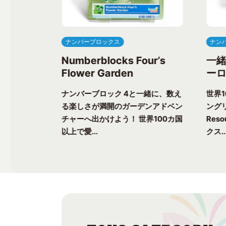
ナンバーブロックス
ナン
ree’s
Numberblocks Four’s
一
Flower Garden
ーロ
一緒に、楽し
ナンバーブロック 4と一緒に、数え
世界
ク気分を味わ
る楽しさが満開のガーデンアドベン
ングリ
上で愛される
チャーへ出かけよう！ 世界100カ国
Res
以上で愛...
クス..