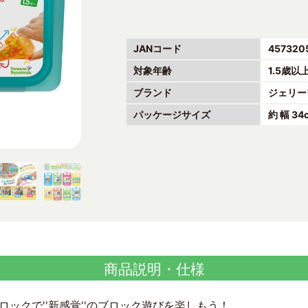
JANコード
457320
対象年齢
1.5歳以
ブランド
ジェリー
パッケージサイズ
約 幅 34c
商品説明・仕様
ックで''新感覚''のブロック遊びを楽しもう！