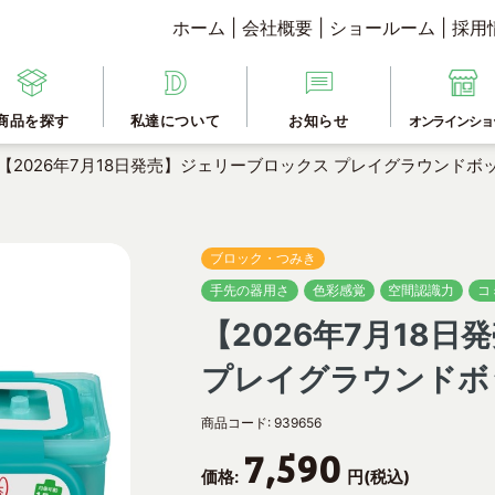
ホーム
|
会社概要
|
ショールーム
|
採用
商品を探す
私達について
お知らせ
オンラインショ
【2026年7月18日発売】ジェリーブロックス プレイグラウンドボック
ブロック・つみき
手先の器用さ
色彩感覚
空間認識力
コ
【2026年7月18
プレイグラウンドボッ
商品コード:
939656
7,590
価格:
円(税込)