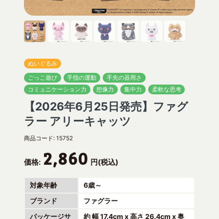
ぬいぐるみ
ごっこ遊び
手指の運動
手先の器用さ
コミュニケーション力
想像力
集中力
柔軟な思考
【2026年6月25日発売】ファグ
ラー アリーキャッツ
商品コード:
15752
2,860
価格:
円(税込)
対象年齢
6歳～
ブランド
ファグラー
パッケージサ
約 幅 17.4cm x 高さ 26.4cm x 奥