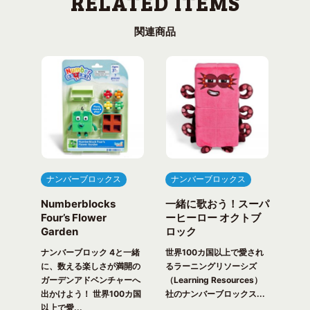
関連商品
ナンバーブロックス
ナンバーブロックス
ナ
Numberblocks
一緒に歌おう！スーパ
ナ
arty
Four’s Flower
ーヒーロー オクトブ
カウ
Garden
ロック
ガ
一緒
ピク
ナンバーブロック 4と一緒
世界100カ国以上で愛され
世界
！ 世
に、数える楽しさが満開の
るラーニングリソーシズ
るラ
れる
ガーデンアドベンチャーへ
（Learning Resources）
(Lea
出かけよう！ 世界100カ国
社のナンバーブロックス...
のナ
以上で愛...