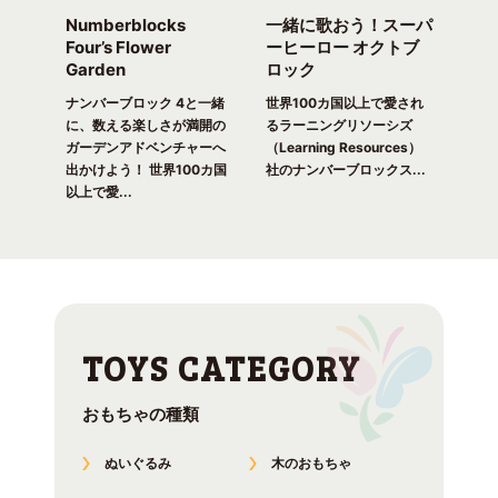
Numberblocks
一緒に歌おう！スーパ
ナ
arty
Four’s Flower
ーヒーロー オクトブ
カウ
Garden
ロック
ガ
一緒
ピク
ナンバーブロック 4と一緒
世界100カ国以上で愛され
世界
！ 世
に、数える楽しさが満開の
るラーニングリソーシズ
るラ
れる
ガーデンアドベンチャーへ
（Learning Resources）
(Lea
出かけよう！ 世界100カ国
社のナンバーブロックス...
のナ
以上で愛...
おもちゃの種類
ぬいぐるみ
木のおもちゃ