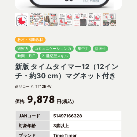
教材・補助教材
観察力
コミュニケーション力
集中力
計画性
時間・月日
21世紀型スキル
新版 タイムタイマー12（12イン
チ・約30 cm）マグネット付き
商品コード:
TT12B-W
9,878
価格:
円(税込)
JANコード
51497166328
対象年齢
3歳以上
ブランド
Time Timer