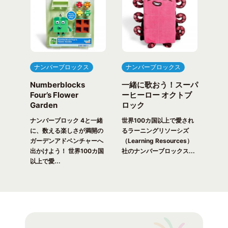
ナンバーブロックス
ナンバーブロックス
ナ
Numberblocks
一緒に歌おう！スーパ
ナ
arty
Four’s Flower
ーヒーロー オクトブ
カウ
Garden
ロック
ガ
一緒
ピク
ナンバーブロック 4と一緒
世界100カ国以上で愛され
世界
！ 世
に、数える楽しさが満開の
るラーニングリソーシズ
るラ
れる
ガーデンアドベンチャーへ
（Learning Resources）
(Lea
出かけよう！ 世界100カ国
社のナンバーブロックス...
のナ
以上で愛...