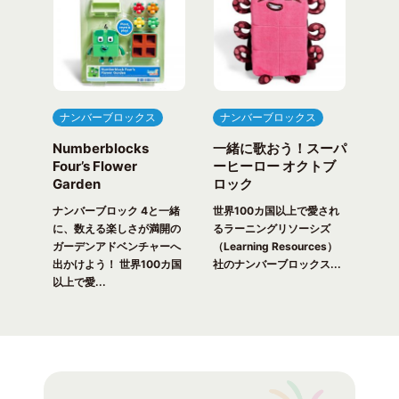
ナンバーブロックス
ナンバーブロックス
ナ
Numberblocks
一緒に歌おう！スーパ
ナ
arty
Four’s Flower
ーヒーロー オクトブ
カウ
Garden
ロック
ガ
一緒
ピク
ナンバーブロック 4と一緒
世界100カ国以上で愛され
世界
！ 世
に、数える楽しさが満開の
るラーニングリソーシズ
るラ
れる
ガーデンアドベンチャーへ
（Learning Resources）
(Lea
出かけよう！ 世界100カ国
社のナンバーブロックス...
のナ
以上で愛...