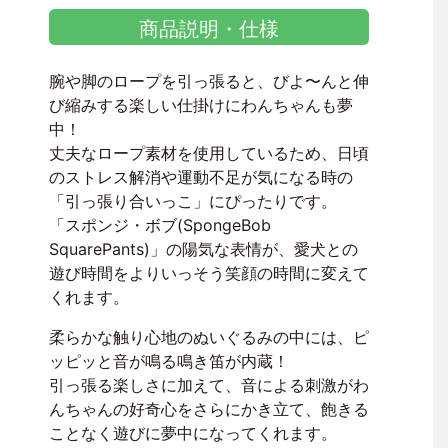
商品説明・仕様
腕や脚のロープを引っ張ると、びよ〜んと伸
び縮みする楽しい仕掛けにわんちゃんも夢
中！
丈夫なロープ素材を使用しているため、日頃
のストレス解消や運動不足が気になる時の
「引っ張り合いっこ」にぴったりです。
「スポンジ・ボブ(SpongeBob
SquarePants)」の陽気な表情が、愛犬との
遊び時間をよりいっそう笑顔の時間に変えて
くれます。
柔らかな触り心地のぬいぐるみの中には、ピ
ッピッと音が鳴る鳴き笛が内蔵！
引っ張る楽しさに加えて、音による刺激がわ
んちゃんの好奇心をさらにかき立て、飽きる
ことなく遊びに夢中になってくれます。