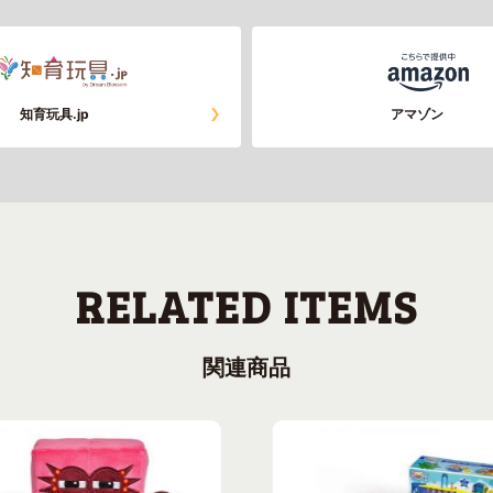
知育玩具.jp
アマゾン
関連商品