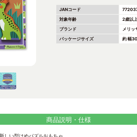
JANコード
77203
対象年齢
2歳以
ブランド
メリッ
パッケージサイズ
約 幅3
商品説明・仕様
新しい型はめパズルおもちゃ。