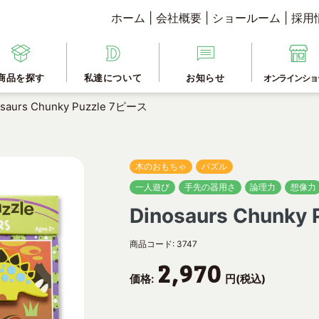
ホーム
|
会社概要
|
ショールーム
|
採用
商品を探す
私達について
お知らせ
オンラインショ
osaurs Chunky Puzzle 7ピース
木のおもちゃ
パズル
一人遊び
手先の器用さ
論理力
想像力
Dinosaurs Chunky
商品コード:
3747
2,970
価格:
円(税込)