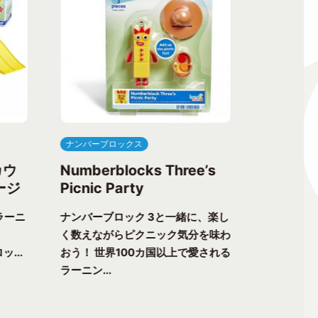
ナンバーブロックス
ナンバーブ
カウ
Numberblocks Three’s
Numberb
ージ
Picnic Party
Flower 
ラーニ
ナンバーブロック 3と一緒に、楽し
ナンバーブ
く数えながらピクニック気分を味わ
る楽しさが
ッ...
おう！ 世界100カ国以上で愛される
チャーへ出
ラーニン...
以上で愛...