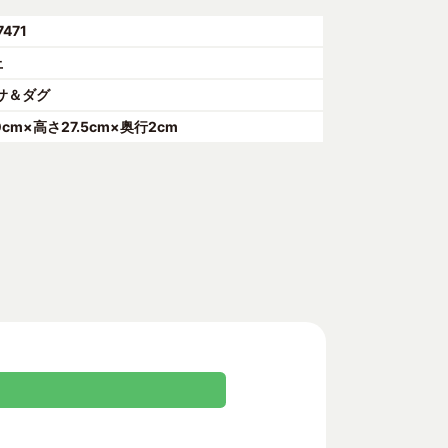
7471
上
サ＆ダグ
0cm×高さ27.5cm×奥行2cm