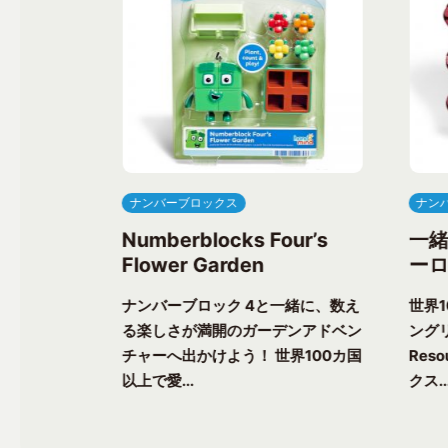
ナンバーブロックス
ナン
ree’s
Numberblocks Four’s
一
Flower Garden
ーロ
一緒に、楽し
ナンバーブロック 4と一緒に、数え
世界
ク気分を味わ
る楽しさが満開のガーデンアドベン
ングリ
上で愛される
チャーへ出かけよう！ 世界100カ国
Res
以上で愛...
クス..