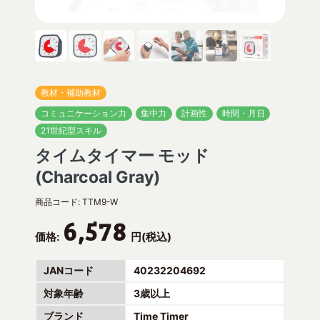
教材・補助教材
コミュニケーション力
集中力
計画性
時間・月日
21世紀型スキル
タイムタイマー モッド
(Charcoal Gray)
商品コード:
TTM9-W
6,578
価格:
円(税込)
JANコード
40232204692
対象年齢
3歳以上
ブランド
Time Timer