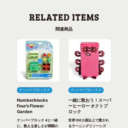
関連商品
ナンバーブロックス
ナンバーブロックス
ナ
Numberblocks
一緒に歌おう！スーパ
ナ
arty
Four’s Flower
ーヒーロー オクトブ
カウ
Garden
ロック
ガ
一緒
ピク
ナンバーブロック 4と一緒
世界100カ国以上で愛され
世界
！ 世
に、数える楽しさが満開の
るラーニングリソーシズ
るラ