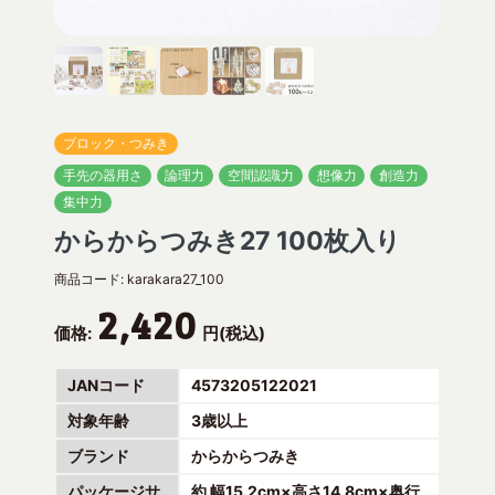
ブロック・つみき
手先の器用さ
論理力
空間認識力
想像力
創造力
集中力
からからつみき27 100枚入り
商品コード:
karakara27_100
2,420
価格:
円(税込)
JANコード
4573205122021
対象年齢
3歳以上
ブランド
からからつみき
パッケージサ
約 幅15.2cm×高さ14.8cm×奥行