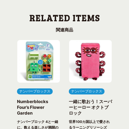
関連商品
ナンバーブロックス
ナンバーブロックス
ナ
Numberblocks
一緒に歌おう！スーパ
ナ
arty
Four’s Flower
ーヒーロー オクトブ
カウ
Garden
ロック
ガ
一緒
ピク
ナンバーブロック 4と一緒
世界100カ国以上で愛され
世界
！ 世
に、数える楽しさが満開の
るラーニングリソーシズ
るラ